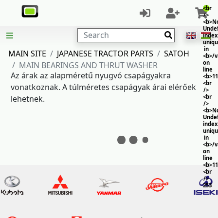
<br
/>
<b>No
Unde
Search
index
uniq
in
MAIN SITE
JAPANESE TRACTOR PARTS
SATOH
<b>/
on
MAIN BEARINGS AND THRUT WASHER
line
Az árak az alapméretű nyugvó csapágyakra
<b>11
<br
vonatkoznak. A túlméretes csapágyak árai elérőek
/>
<br
lehetnek.
/>
<b>No
Unde
index
uniq
in
<b>/
on
line
<b>11
<br
/>
253