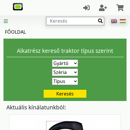
Keresés
FŐOLDAL
Alkatrész kereső traktor típus szerint
Gyártó
Széria
Típus
Keresés
Aktuális kínálatunkból: