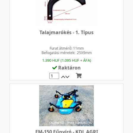
Talajmarókés - 1. Típus
Furat átmérő: 11mm
Befogatási méretek: 25X9mm
1.390 HUF (1.095 HUF + ÁFA)
Raktáron
Mennyiség
FM-150 Fűnyíró - KDL AGRI