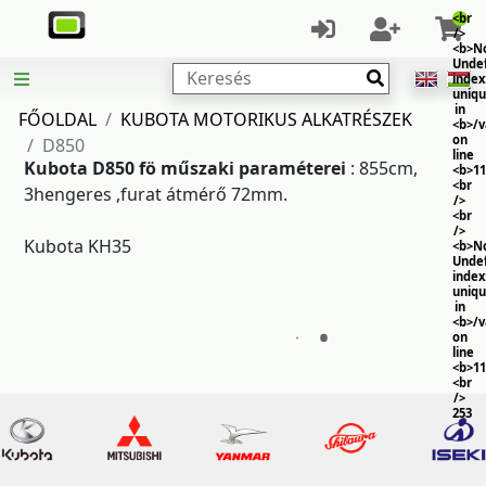
<br
/>
<b>No
Unde
Keresés
index
uniq
in
FŐOLDAL
KUBOTA MOTORIKUS ALKATRÉSZEK
<b>/
on
D850
line
Kubota D850 fö műszaki paraméterei
: 855cm,
<b>11
<br
3hengeres ,furat átmérő 72mm.
/>
<br
/>
Kubota KH35
<b>No
Unde
index
uniq
in
<b>/
on
line
<b>11
<br
/>
253