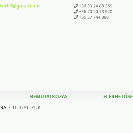
ktor60
@gmail.com
+36 30 24 88 369
+36 70 50 78 920
+36 37 744 880
BEMUTATKOZÁS
ELÉRHETŐS
URA
DUGATTYÚK