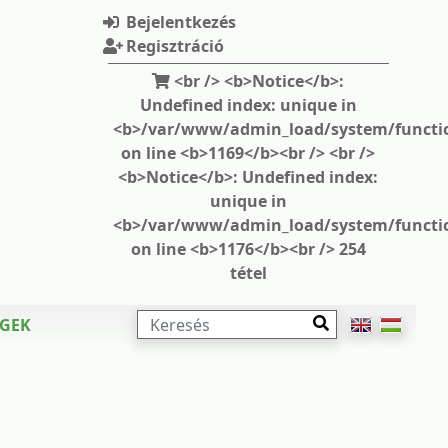
Bejelentkezés
Regisztráció
<br /> <b>Notice</b>:
Undefined index: unique in
<b>/var/www/admin_load/system/functi
on line <b>1169</b><br /> <br />
<b>Notice</b>: Undefined index:
unique in
<b>/var/www/admin_load/system/functi
on line <b>1176</b><br /> 254
tétel
KERESÉS
ÉGEK