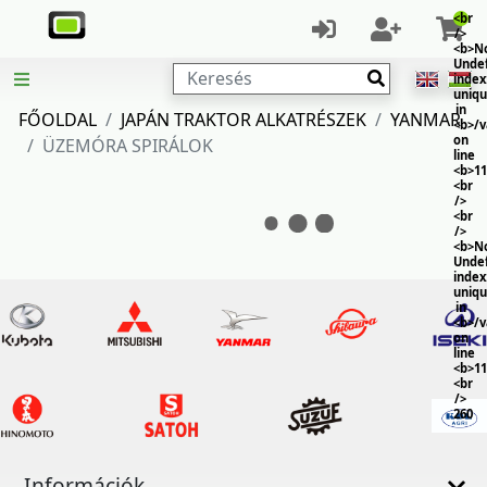
<br
/>
<b>No
Unde
Keresés
index
uniq
in
FŐOLDAL
JAPÁN TRAKTOR ALKATRÉSZEK
YANMAR
<b>/
on
ÜZEMÓRA SPIRÁLOK
line
<b>11
<br
/>
<br
/>
<b>No
Unde
index
uniq
in
<b>/
on
line
<b>11
<br
/>
260
Információk