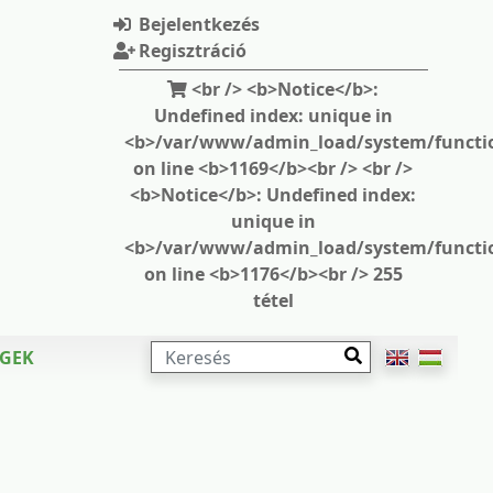
Bejelentkezés
Regisztráció
<br /> <b>Notice</b>:
Undefined index: unique in
<b>/var/www/admin_load/system/functi
on line <b>1169</b><br /> <br />
<b>Notice</b>: Undefined index:
unique in
<b>/var/www/admin_load/system/functi
on line <b>1176</b><br /> 255
tétel
KERESÉS
ÉGEK