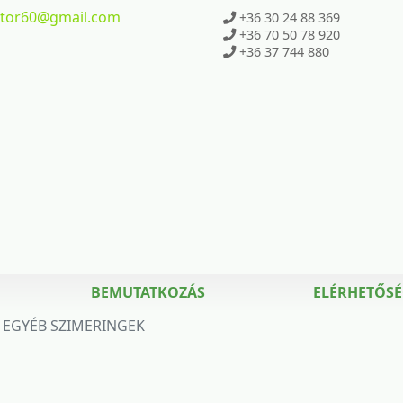
ktor60
@gmail.com
+36 30 24 88 369
+36 70 50 78 920
+36 37 744 880
BEMUTATKOZÁS
ELÉRHETŐS
EGYÉB SZIMERINGEK