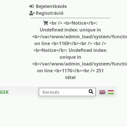
Bejelentkezés
Regisztráció
<br /> <b>Notice</b>:
Undefined index: unique in
<b>/var/www/admin_load/system/functi
on line <b>1169</b><br /> <br />
<b>Notice</b>: Undefined index:
unique in
<b>/var/www/admin_load/system/functi
on line <b>1176</b><br /> 251
tétel
KERESÉS
ÉGEK