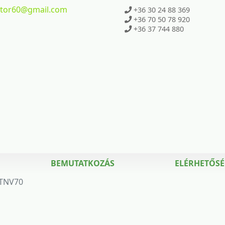
ktor60
@gmail.com
+36 30 24 88 369
+36 70 50 78 920
+36 37 744 880
BEMUTATKOZÁS
ELÉRHETŐS
TNV70