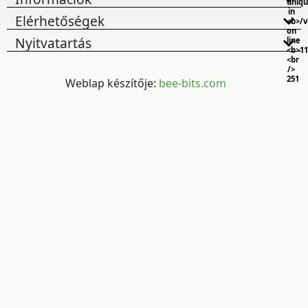
uniq
in
Elérhetőségek
<b>/
on
Nyitvatartás
line
<b>11
<br
/>
251
Weblap készítője:
bee-bits.com