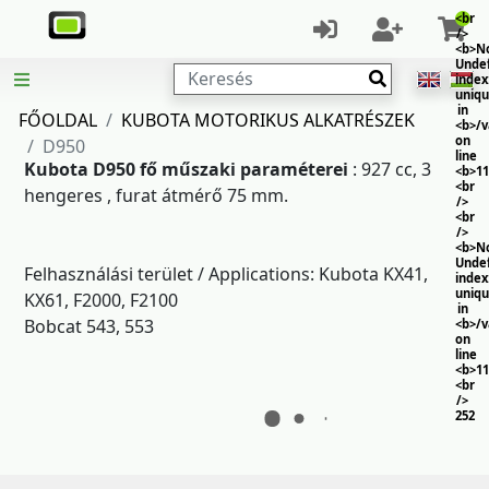
<br
/>
<b>No
Unde
Keresés
index
uniq
in
FŐOLDAL
KUBOTA MOTORIKUS ALKATRÉSZEK
<b>/
on
D950
line
Kubota D950 fő műszaki paraméterei
: 927 cc, 3
<b>11
<br
hengeres , furat átmérő 75 mm.
/>
<br
/>
<b>No
Unde
Felhasználási terület / Applications: Kubota KX41,
index
uniq
KX61, F2000, F2100
in
Bobcat 543, 553
<b>/
on
line
<b>11
<br
/>
252