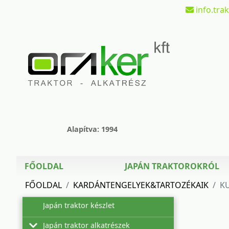
info.tra
Alapítva: 1994
FŐOLDAL
JAPÁN TRAKTOROKRÓL
FŐOLDAL
KARDÁNTENGELYEK&TARTOZÉKAIK
K
Japán traktor készlet
Japán traktor alkatrészek