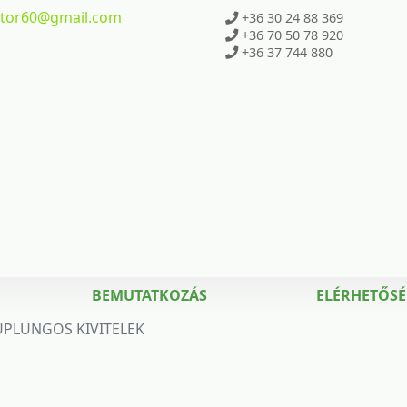
ktor60
@gmail.com
+36 30 24 88 369
+36 70 50 78 920
+36 37 744 880
BEMUTATKOZÁS
ELÉRHETŐS
UPLUNGOS KIVITELEK