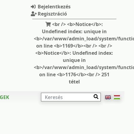
Bejelentkezés
Regisztráció
<br /> <b>Notice</b>:
Undefined index: unique in
<b>/var/www/admin_load/system/functi
on line <b>1169</b><br /> <br />
<b>Notice</b>: Undefined index:
unique in
<b>/var/www/admin_load/system/functi
on line <b>1176</b><br /> 251
tétel
KERESÉS
ÉGEK