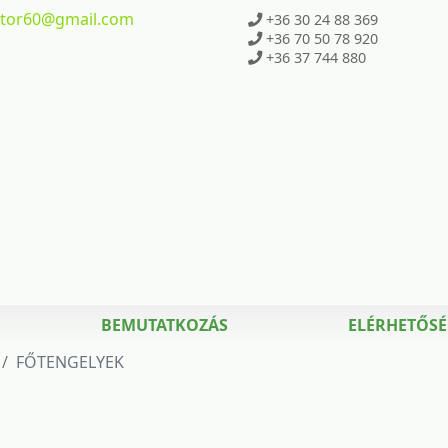
ktor60
@gmail.com
+36 30 24 88 369
+36 70 50 78 920
+36 37 744 880
BEMUTATKOZÁS
ELÉRHETŐS
FŐTENGELYEK