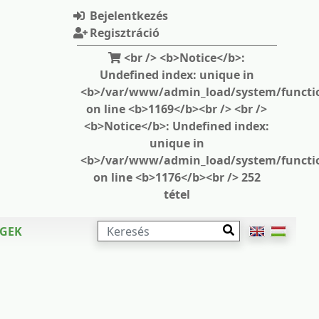
Bejelentkezés
Regisztráció
<br /> <b>Notice</b>:
Undefined index: unique in
<b>/var/www/admin_load/system/functi
on line <b>1169</b><br /> <br />
<b>Notice</b>: Undefined index:
unique in
<b>/var/www/admin_load/system/functi
on line <b>1176</b><br /> 252
tétel
KERESÉS
ÉGEK