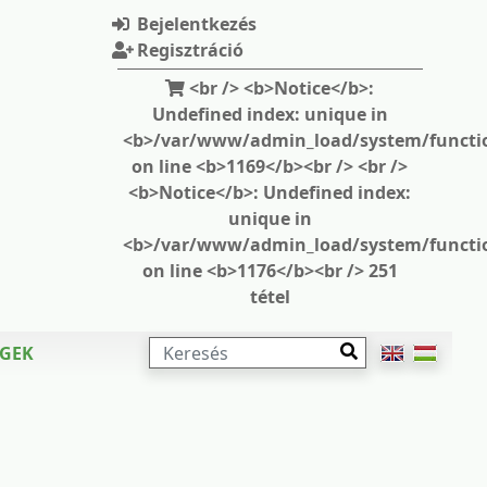
Bejelentkezés
Regisztráció
<br /> <b>Notice</b>:
Undefined index: unique in
<b>/var/www/admin_load/system/functi
on line <b>1169</b><br /> <br />
<b>Notice</b>: Undefined index:
unique in
<b>/var/www/admin_load/system/functi
on line <b>1176</b><br /> 251
tétel
KERESÉS
ÉGEK