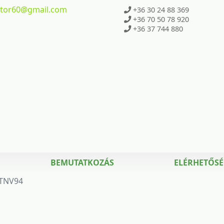
ktor60
@gmail.com
+36 30 24 88 369
+36 70 50 78 920
+36 37 744 880
BEMUTATKOZÁS
ELÉRHETŐS
TNV94