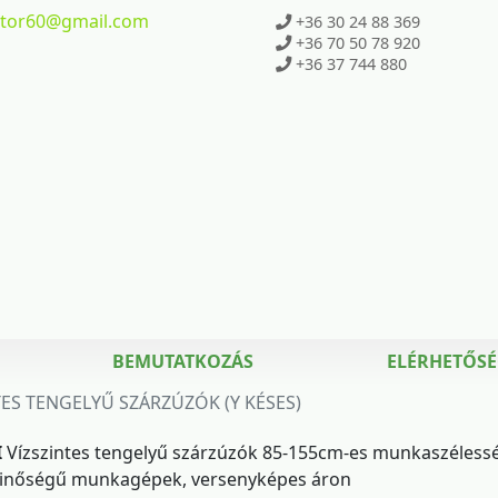
ktor60
@gmail.com
+36 30 24 88 369
+36 70 50 78 920
+36 37 744 880
BEMUTATKOZÁS
ELÉRHETŐS
TES TENGELYŰ SZÁRZÚZÓK (Y KÉSES)
I
Vízszintes tengelyű szárzúzók 85-155cm-es munkaszélessé
 minőségű munkagépek, versenyképes áron