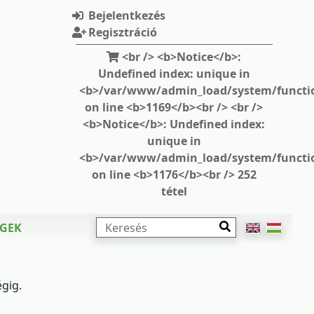
Bejelentkezés
Regisztráció
<br /> <b>Notice</b>:
Undefined index: unique in
<b>/var/www/admin_load/system/functi
on line <b>1169</b><br /> <br />
<b>Notice</b>: Undefined index:
unique in
<b>/var/www/admin_load/system/functi
on line <b>1176</b><br /> 252
tétel
KERESÉS
ÉGEK
gig.