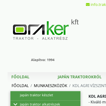
info.tra
Alapítva: 1994
FŐOLDAL
JAPÁN TRAKTOROKRÓL
FŐOLDAL
MUNKAESZKÖZÖK
KDL AGRI VÍZSZIN
Japán traktor készlet
KDL AGR
- Kiváló
Japán traktor alkatrészek