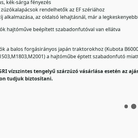
kus, kék-sárga fényezés
s zúzókalapácsok rendelhetők az EF szériához
zíj alkalmazása, az oldalsó lehajtásnál, már a legkeskenyebb
ók hajtóműve beépített szabadonfutóval van ellátva
ók a balos forgásirányos japán traktorokhoz (Kubota B60
503,M1803,M2001) a hajtóműbe éptett szabadonfutó miatt
RI vízszintes tengelyű szárzúzó vásárlása esetén az aján
on tudjuk biztosítani.