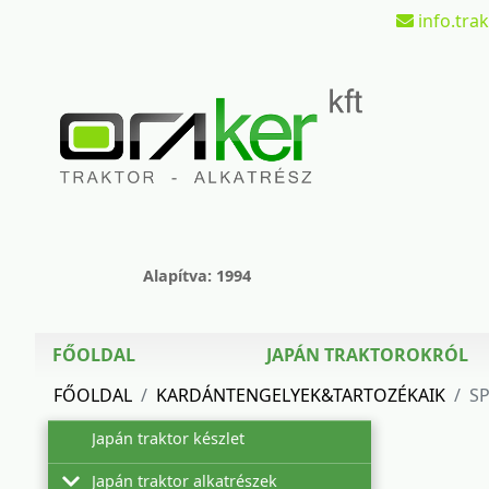
info.tra
Alapítva: 1994
FŐOLDAL
JAPÁN TRAKTOROKRÓL
FŐOLDAL
KARDÁNTENGELYEK&TARTOZÉKAIK
S
Japán traktor készlet
Japán traktor alkatrészek