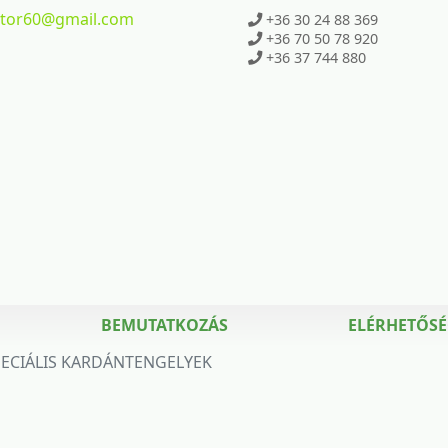
ktor60
@gmail.com
+36 30 24 88 369
+36 70 50 78 920
+36 37 744 880
BEMUTATKOZÁS
ELÉRHETŐS
PECIÁLIS KARDÁNTENGELYEK