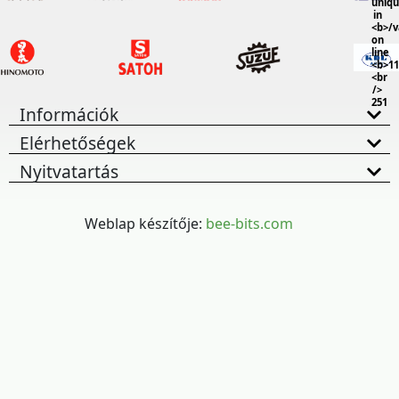
uniq
in
<b>/
on
line
<b>11
<br
/>
251
Információk
Elérhetőségek
Nyitvatartás
Weblap készítője:
bee-bits.com