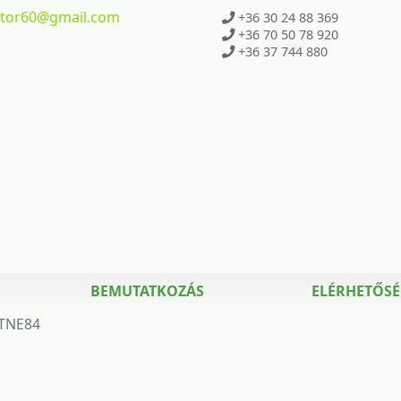
ktor60
@gmail.com
+36 30 24 88 369
+36 70 50 78 920
+36 37 744 880
BEMUTATKOZÁS
ELÉRHETŐS
TNE84