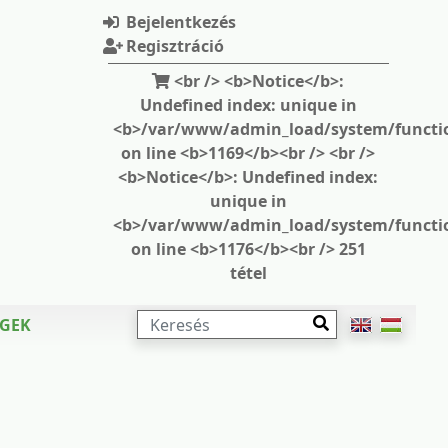
Bejelentkezés
Regisztráció
<br /> <b>Notice</b>:
Undefined index: unique in
<b>/var/www/admin_load/system/functi
on line <b>1169</b><br /> <br />
<b>Notice</b>: Undefined index:
unique in
<b>/var/www/admin_load/system/functi
on line <b>1176</b><br /> 251
tétel
KERESÉS
ÉGEK