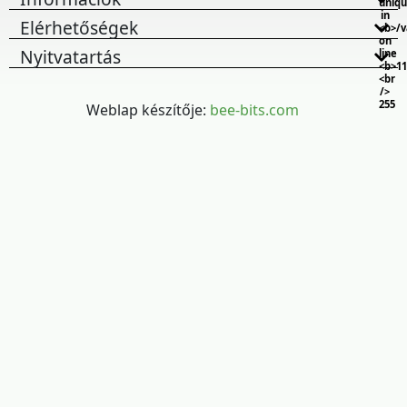
uniq
in
Elérhetőségek
<b>/
on
Nyitvatartás
line
<b>11
<br
/>
255
Weblap készítője:
bee-bits.com