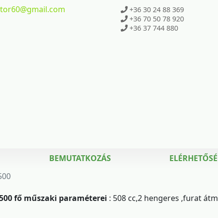
ktor60
@gmail.com
+36 30 24 88 369
+36 70 50 78 920
+36 37 744 880
BEMUTATKOZÁS
ELÉRHETŐS
500
500 fő műszaki paraméterei
: 508 cc,2 hengeres ,furat á