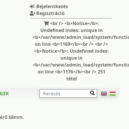
Bejelentkezés
Regisztráció
<br /> <b>Notice</b>:
Undefined index: unique in
<b>/var/www/admin_load/system/functi
on line <b>1169</b><br /> <br />
<b>Notice</b>: Undefined index:
unique in
<b>/var/www/admin_load/system/functi
on line <b>1176</b><br /> 251
tétel
KERESÉS
ÉGEK
tmérő 68mm.