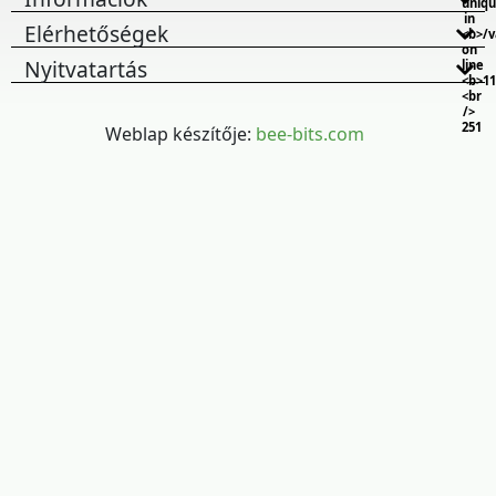
uniq
in
Elérhetőségek
<b>/
on
Nyitvatartás
line
<b>11
<br
/>
251
Weblap készítője:
bee-bits.com