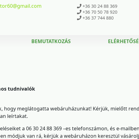
ktor60
@gmail.com
+36 30 24 88 369
+36 70 50 78 920
+36 37 744 880
BEMUTATKOZÁS
ELÉRHETŐS
nos tudnivalók
, hogy meglátogatta webáruházunkat! Kérjük, mielőtt rende
an leírtakat.
éseiket a 06 30 24 88 369 –es telefonszámon, és e-mailben 
n módjuk van rá, kérjük a webáruházon keresztül vásárol