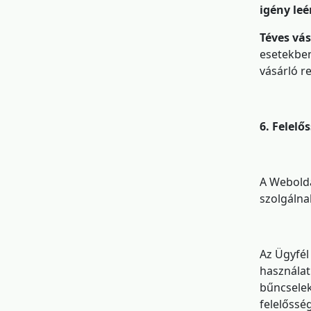
igény leé
Téves vás
esetekben
vásárló r
6. Felelő
A Webolda
szolgálna
Az Ügyfél
használat
bűncselek
felelőssé