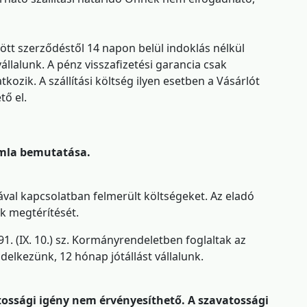
jött szerződéstől 14 napon belül indoklás nélkül
vállalunk. A pénz visszafizetési garancia csak
zik. A szállítási költség ilyen esetben a Vásárlót
tő el.
zámla bemutatása.
ásával kapcsolatban felmerült költségeket. Az eladó
k megtérítését.
91. (IX. 10.) sz. Kormányrendeletben foglaltak az
lkezünk, 12 hónap jótállást vállalunk.
tossági igény nem érvényesíthető. A szavatossági