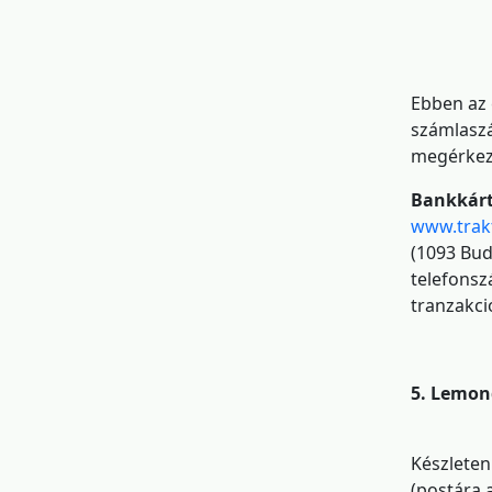
Ebben az 
számlaszá
megérkez
Bankkárt
www.trak
(1093 Bud
telefonsz
tranzakci
5. Lemon
Készleten
(postára a