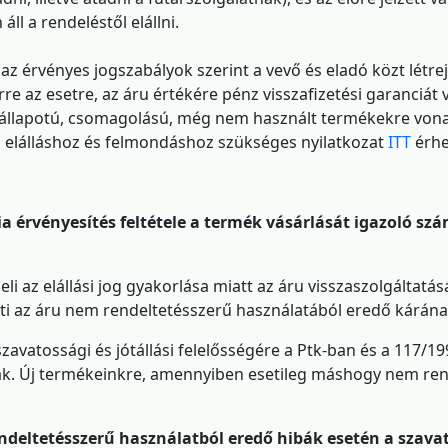
ll a rendeléstől elállni.
 az érvényes jogszabályok szerint a vevő és eladó közt létre
Erre az esetre, az áru értékére pénz visszafizetési garanciát 
 állapotú, csomagolású, még nem használt termékekre vonatko
Az elálláshoz és felmondáshoz szükséges nyilatkozat
ITT
érhe
a érvényesítés feltétele a termék vásárlását igazoló s
eli az elállási jog gyakorlása miatt az áru visszaszolgáltat
ti az áru nem rendeltetésszerű használatából eredő kárána
szavatossági és jótállási felelősségére a Ptk-ban és a 117/19
k. Új termékeinkre, amennyiben esetileg máshogy nem rende
ndeltetésszerű használatból eredő hibák esetén a szava