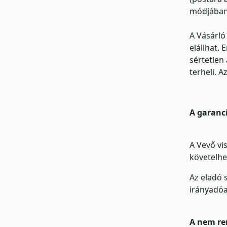
módjában á
A Vásárló
elállhat. 
sértetlen
terheli. 
A garanci
A Vevő vis
követelhe
Az eladó 
irányadóa
A nem re