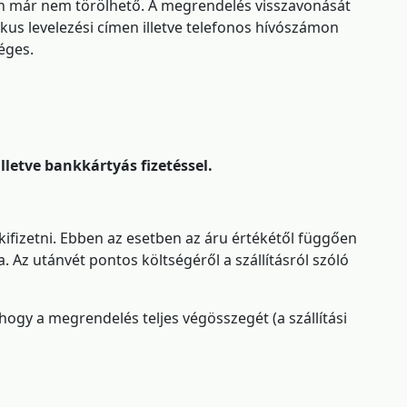
n már nem törölhető. A megrendelés visszavonását
us levelezési címen illetve telefonos hívószámon
éges.
illetve bankkártyás fizetéssel.
 kifizetni. Ebben az esetben az áru értékétől függően
a. Az utánvét pontos költségéről a szállításról szóló
 hogy a megrendelés teljes végösszegét (a szállítási