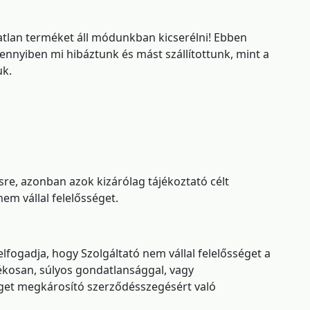
atlan terméket áll módunkban kicserélni! Ebben
Amennyiben mi
hibáztunk és mást szállítottunk, mint a
uk.
re, azonban azok kizárólag tájékoztató célt
em vállal felelősséget.
elfogadja, hogy Szolgáltató nem vállal felelősséget a
ékosan, súlyos gondatlansággal, vagy
éget megkárosító szerződésszegésért való