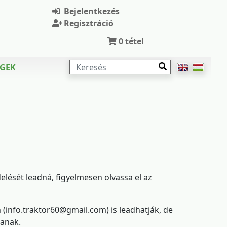
Bejelentkezés
Regisztráció
0
tétel
KERESÉS
ÉGEK
lését leadná, figyelmesen olvassa el az
(info.traktor60@gmail.com) is leadhatják, de
janak.