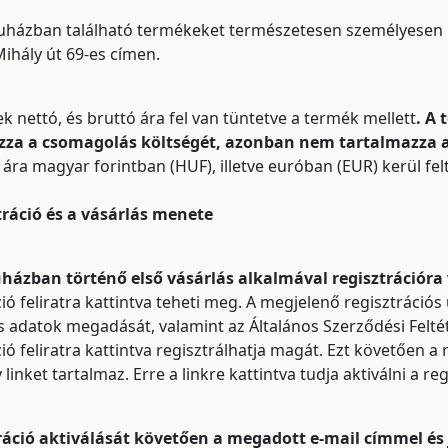
ázban található termékeket természetesen személyesen is
ihály út 69-es címen.
k nettó, és bruttó ára fel van tüntetve a termék mellett
. A 
za a csomagolás költségét, azonban nem tartalmazza a sz
ára magyar forintban (HUF), illetve euróban (EUR) kerül fel
tráció és a vásárlás menete
házban történő első vásárlás alkalmával regisztrációra
ció feliratra kattintva teheti meg. A megjelenő regisztráció
 adatok megadását, valamint az Általános Szerződési Feltét
ció feliratra kattintva regisztrálhatja magát. Ezt követően a
linket tartalmaz. Erre a linkre kattintva tudja aktiválni a reg
ráció aktiválását követően a megadott e-mail címmel és 