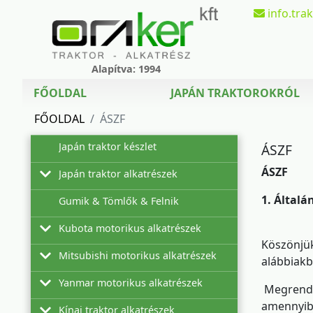
info.tra
Alapítva: 1994
FŐOLDAL
JAPÁN TRAKTOROKRÓL
FŐOLDAL
ÁSZF
Japán traktor készlet
ÁSZF
ÁSZF
Japán traktor alkatrészek
1. Általá
Gumik & Tömlők & Felnik
Hinomoto
Kubota motorikus alkatrészek
Iseki
Szűrők Hinomoto traktorokhoz
Köszönjük
Mitsubishi motorikus alkatrészek
Kubota
Z402
Szűrők
Szűrőkészletek Hinomoto traktorokhoz
alábbiakb
Yanmar motorikus alkatrészek
Mitsubishi
Z482
Mitsubishi L2C
Szűrőkészletek
Szűrők
Olajok Hinomoto traktorokhoz
Megrendel
amennyibe
Kínai traktor alkatrészek
Satoh
Z500
Mitsubishi L2E
2TNE68
Olajok
Szűrőkészletek
Szűrők
Talajmarókések Hinomoto talajmarókhoz