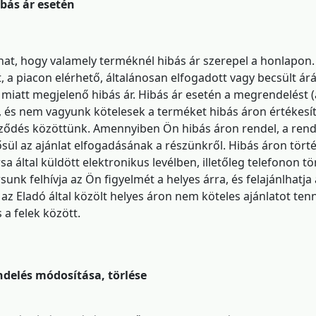
ibás ár esetén
hat, hogy valamely terméknél hibás ár szerepel a honlapon
, a piacon elérhető, általánosan elfogadott vagy becsült árá
 miatt megjelenő hibás ár. Hibás ár esetén a megrendelést 
, és nem vagyunk kötelesek a terméket hibás áron értékesít
rződés közöttünk. Amennyiben Ön hibás áron rendel, a rend
ül az ajánlat elfogadásának a részünkről. Hibás áron tört
a által küldött elektronikus levélben, illetőleg telefonon 
unk felhívja az Ön figyelmét a helyes árra, és felajánlhatj
 az Eladó által közölt helyes áron nem köteles ajánlatot ten
 a felek között.
ndelés módosítása, törlése