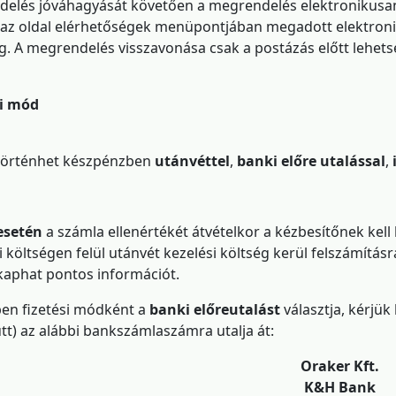
elés jóváhagyását követően a megrendelés elektronikusa
 az oldal elérhetőségek menüpontjában megadott elektronik
g. A megrendelés visszavonása csak a postázás előtt lehets
si mód
 történhet készpénzben
utánvéttel
,
banki előre utalással
,
esetén
a számla ellenértékét átvételkor a kézbesítőnek kell
si költségen felül utánvét kezelési költség kerül felszámításr
aphat pontos információt.
en fizetési módként a
banki előreutalást
választja, kérjük
ütt) az alábbi bankszámlaszámra utalja át:
Oraker Kft.
K&H Bank