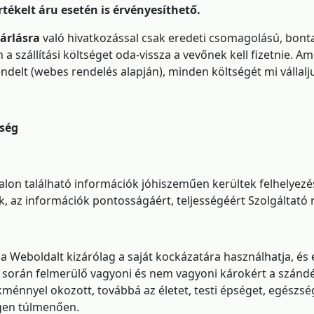
rtékelt áru esetén is érvényesíthető.
árlásra
való hivatkozással csak eredeti csomagolású, bont
 a szállítási költséget oda-vissza a vevőnek kell fizetnie. 
endelt (webes rendelés alapján), minden költségét mi vállalj
sség
lon található információk jóhiszeműen kerültek felhelyezés
k, az információk pontosságáért, teljességéért Szolgáltató n
 a Weboldalt kizárólag a saját kockázatára használhatja, és 
 során felmerülő vagyoni és nem vagyoni károkért a szánd
ménnyel okozott, továbbá az életet, testi épséget, egészs
gen túlmenően.