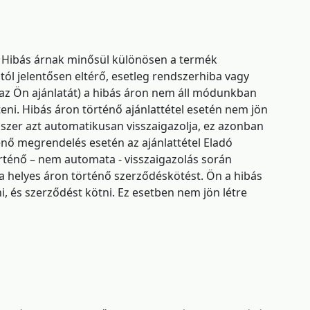
. Hibás árnak minősül különösen a termék
tól jelentősen eltérő, esetleg rendszerhiba vagy
(az Ön ajánlatát) a hibás áron nem áll módunkban
eni. Hibás áron történő ajánlattétel esetén nem jön
szer azt automatikusan visszaigazolja, ez azonban
énő megrendelés esetén az ajánlattétel Eladó
történő – nem automata - visszaigazolás során
a a helyes áron történő szerződéskötést. Ön a hibás
ni, és szerződést kötni. Ez esetben nem jön létre