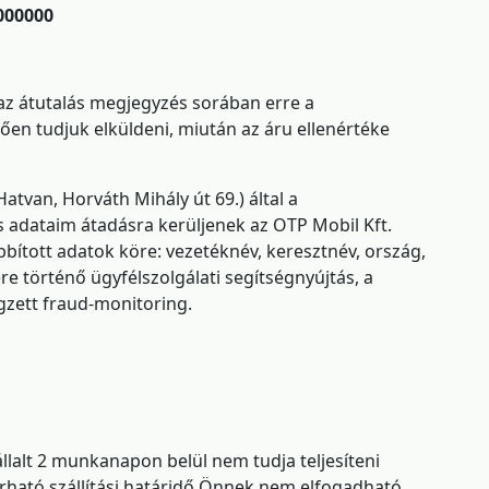
000000
k az átutalás megjegyzés sorában erre a
ően tudjuk elküldeni, miután az áru ellenértéke
atvan, Horváth Mihály út 69.) által a
s adataim átadásra kerüljenek az OTP Mobil Kft.
bbított adatok köre: vezetéknév, keresztnév, ország,
re történő ügyfélszolgálati segítségnyújtás, a
gzett fraud-monitoring.
lalt 2 munkanapon belül nem tudja teljesíteni
 várható szállítási határidő Önnek nem elfogadható,