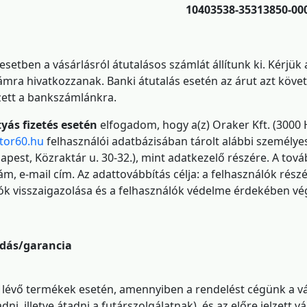
10403538-35313850-00
esetben a vásárlásról átutalásos számlát állítunk ki. Kérjü
mra hivatkozzanak. Banki átutalás esetén az árut azt követ
ett a bankszámlánkra.
yás fizetés esetén
elfogadom, hogy a(z) Oraker Kft. (3000 H
tor60.hu
felhasználói adatbázisában tárolt alábbi személye
apest, Közraktár u. 30-32.), mint adatkezelő részére. A tová
ám, e-mail cím. Az adattovábbítás célja: a felhasználók részé
ók visszaigazolása és a felhasználók védelme érdekében vé
dás/garancia
 lévő termékek esetén, amennyiben a rendelést cégünk a vál
dni, illetve átadni a futárszolgálatnak), és az előre jelzett