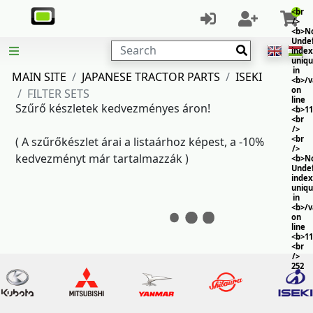
<br
/>
<b>No
Unde
Search
index
uniq
in
MAIN SITE
JAPANESE TRACTOR PARTS
ISEKI
<b>/
on
FILTER SETS
line
Szűrő készletek kedvezményes áron!
<b>11
<br
/>
<br
( A szűrőkészlet árai a listaárhoz képest, a -10%
/>
kedvezményt már tartalmazzák )
<b>No
Unde
index
uniq
in
<b>/
on
line
<b>11
<br
/>
252