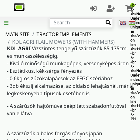
<br
/>
<b>No
Unde
Search
index
uniq
in
MAIN SITE
TRACTOR IMPLEMENTS
<b>/
on
KDL AGRI FLAIL MOWERS (WITH HAMMERS)
line
KDL AGRI
Vízszintes tengelyű szárzúzók 85-175cm-
<b>11
<br
es munkaszélességig.
/>
<br
- Kiváló minőségű munkagépek, versenyképes áron
/>
- Esztétikus, kék-sárga fényezés
<b>No
Unde
- 0,6kg-os zúzókalapácsok az EFGC szériához
index
uniq
- 3db ékszíj alkalmazása, az oldalsó lehajtásnál, már a
in
legkeskenyebb típusok esetében is
<b>/
on
line
-
A szárúzók hajtóműve beépített szabadonfutóval
<b>11
<br
van ellátva
/>
251
A szárzúzók a balos forgásirányos japán