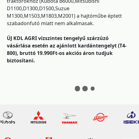
traktorokhoz (Kubota B6000,Mitsubishi
D1100,D1300,D1500,Suzue
M1300,M1503,M1803,M2001) a hajtóműbe éptett
szabadonfutó miatt nem alkalmasak.
ÚJ KDL AGRI vízszintes tengelyű szárzúzó
vásárlása esetén az ajánlott kardántengelyt (T4-
800), bruttó 19.990Ft-os akciós áron tudjuk
biztosítani.