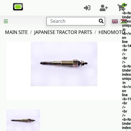
<br
/>
<b>No
Unde
Search
index
uniq
in
MAIN SITE
JAPANESE TRACTOR PARTS
HINOMOTO
<b>/
on
line
<b>14
<br
/>
<br
/>
<b>No
Unde
index
uniq
in
<b>/
on
line
<b>11
<br
/>
<br
/>
<b>No
Unde
index