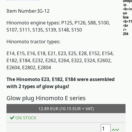
uniq
in
<b>/
Item Number:IG-12
on
line
<b>11
Hinomoto engine types: P125, P126, S88, S100,
<br
S107, S111, S135, S139, S148, S150
/>
254
Hinomoto tractor types:
E14, E15, E16, E18, E21, E23, E25, E28, E152, E154,
E182, E184, E232, E262, E264, E322, E324, E2602,
E2604, E2802, E2804
The Hinomoto E23, E182, E184 were assembled
with 2 types of glow plugs!
Glow plug Hinomoto E series
12.89 EUR (10.15 EUR + VAT)
Add to cart
ON STOCK