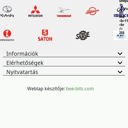
uniq
in
<b>/
on
line
<b>11
<br
/>
255
Információk
Elérhetőségek
Nyitvatartás
Weblap készítője:
bee-bits.com