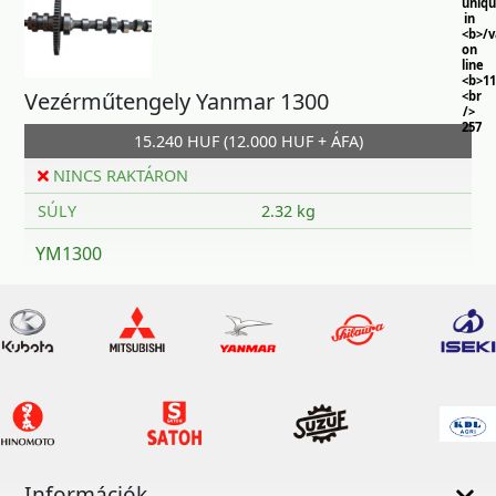
uniq
in
<b>/
on
line
<b>11
Vezérműtengely Yanmar 1300
<br
/>
257
15.240 HUF (12.000 HUF + ÁFA)
NINCS RAKTÁRON
SÚLY
2.32 kg
YM1300
Információk