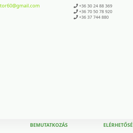
ktor60
@gmail.com
+36 30 24 88 369
+36 70 50 78 920
+36 37 744 880
BEMUTATKOZÁS
ELÉRHETŐS