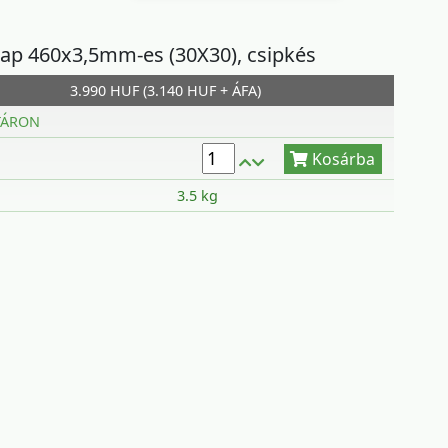
lap 460x3,5mm-es (30X30), csipkés
3.990 HUF (3.140 HUF + ÁFA)
Kosárba
TÁRON
3.5 kg