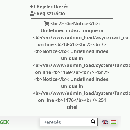
Bejelentkezés
Regisztráció
<br /> <b>Notice</b>:
Undefined index: unique in
<b>/var/www/admin_load/asynx/cart_cou
on line <b>14</b><br /> <br />
<b>Notice</b>: Undefined index:
unique in
<b>/var/www/admin_load/system/functi
on line <b>1169</b><br /> <br />
<b>Notice</b>: Undefined index:
unique in
<b>/var/www/admin_load/system/functi
on line <b>1176</b><br /> 251
tétel
KERESÉS
ÉGEK