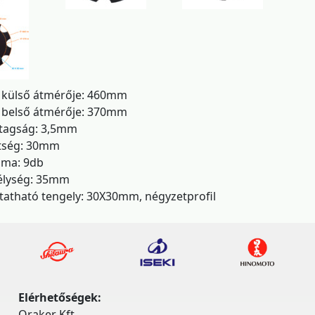
p külső átmérője: 460mm
p belső átmérője: 370mm
tagság: 3,5mm
ltség: 30mm
áma: 9db
élység: 35mm
tatható tengely: 30X30mm, négyzetprofil
Elérhetőségek:
Oraker Kft