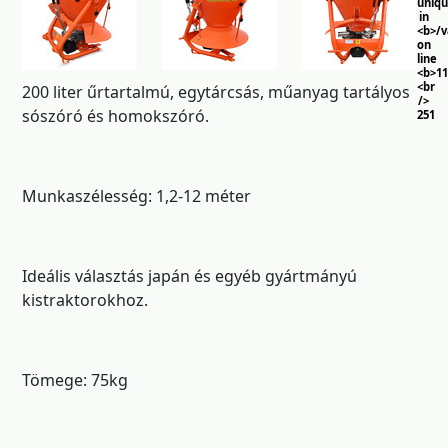
uniq
in
<b>/
on
line
<b>11
<br
200 liter űrtartalmú, egytárcsás, műanyag tartályos
/>
sószóró és homokszóró.
251
Munkaszélesség: 1,2-12 méter
Ideális választás japán és egyéb gyártmányú
kistraktorokhoz.
Tömege: 75kg