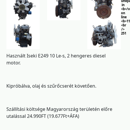
uniq
in
<b>/
on
line
<b>11
<br
/>
251
Használt Iseki E249 10 Le-s, 2 hengeres diesel
motor.
Kipróbálva, olaj és szűrőcserét követően.
Szállítási költsége Magyarország területén előre
utalással 24.990FT (19.677Ft+ÁFA)