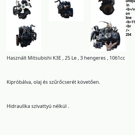
uniq
in
<b>/
on
line
<b>11
<br
/>
254
Használt Mitsubishi K3E , 25 Le , 3 hengeres , 1061cc
Kipróbálva, olaj és szűrőcserét követően.
Hidraulika szivattyú nélkül .