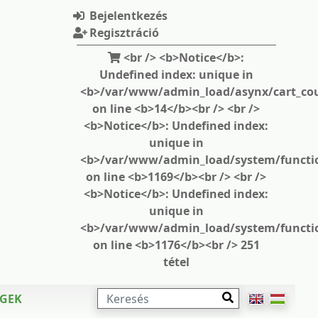
Bejelentkezés
Regisztráció
<br /> <b>Notice</b>:
Undefined index: unique in
<b>/var/www/admin_load/asynx/cart_cou
on line <b>14</b><br /> <br />
<b>Notice</b>: Undefined index:
unique in
<b>/var/www/admin_load/system/functi
on line <b>1169</b><br /> <br />
<b>Notice</b>: Undefined index:
unique in
<b>/var/www/admin_load/system/functi
on line <b>1176</b><br /> 251
tétel
KERESÉS
ÉGEK