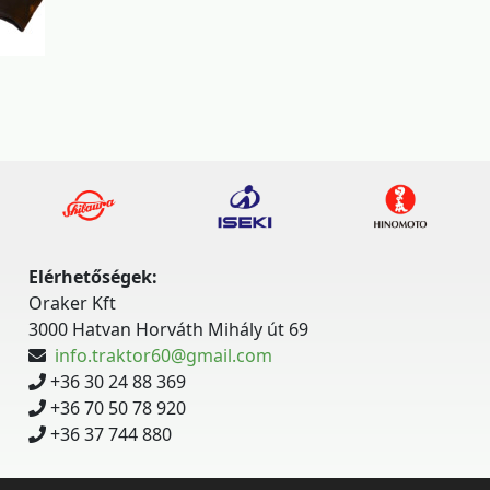
Elérhetőségek:
Oraker Kft
3000 Hatvan Horváth Mihály út 69
info.traktor60@gmail.com
+36 30 24 88 369
+36 70 50 78 920
+36 37 744 880