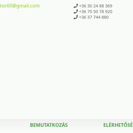
ktor60
@gmail.com
+36 30 24 88 369
+36 70 50 78 920
+36 37 744 880
BEMUTATKOZÁS
ELÉRHETŐS