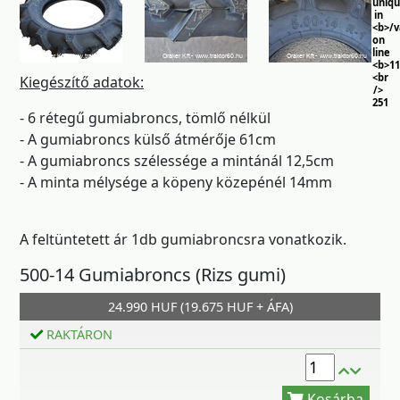
uniq
in
<b>/
on
line
<b>11
<br
Kiegészítő adatok:
/>
251
- 6 rétegű gumiabroncs, tömlő nélkül
- A gumiabroncs külső átmérője 61cm
- A gumiabroncs szélessége a mintánál 12,5cm
- A minta mélysége a köpeny közepénél 14mm
A feltüntetett ár 1db gumiabroncsra vonatkozik.
500-14 Gumiabroncs (Rizs gumi)
24.990 HUF (19.675 HUF + ÁFA)
Kosárba
RAKTÁRON