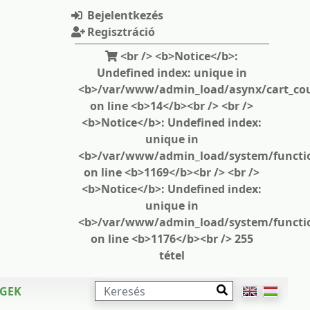
Bejelentkezés
Regisztráció
<br /> <b>Notice</b>:
Undefined index: unique in
<b>/var/www/admin_load/asynx/cart_cou
on line <b>14</b><br /> <br />
<b>Notice</b>: Undefined index:
unique in
<b>/var/www/admin_load/system/functi
on line <b>1169</b><br /> <br />
<b>Notice</b>: Undefined index:
unique in
<b>/var/www/admin_load/system/functi
on line <b>1176</b><br /> 255
tétel
KERESÉS
ÉGEK