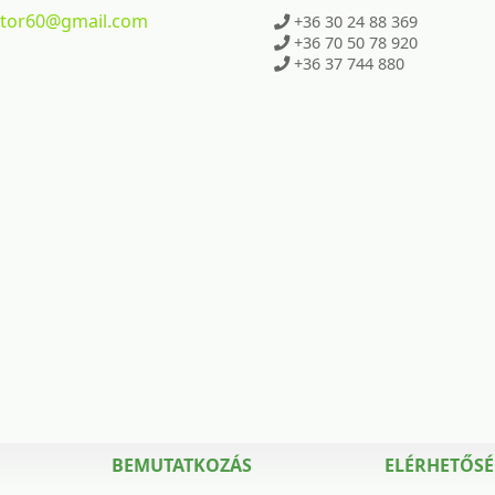
ktor60
@gmail.com
+36 30 24 88 369
+36 70 50 78 920
+36 37 744 880
BEMUTATKOZÁS
ELÉRHETŐS