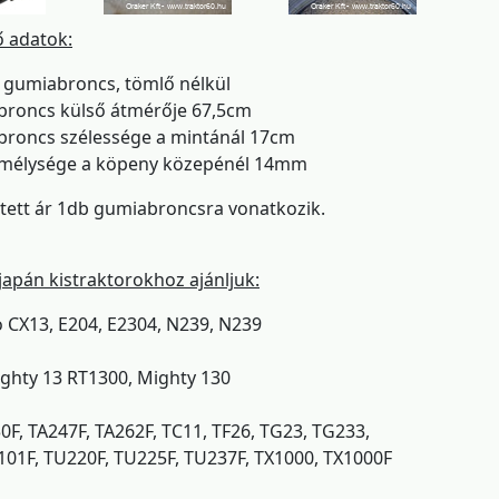
ő adatok:
ű gumiabroncs, tömlő nélkül
broncs külső átmérője 67,5cm
broncs szélessége a mintánál 17cm
a mélysége a köpeny közepénél 14mm
etett ár 1db gumiabroncsra vonatkozik.
 japán kistraktorokhoz ajánljuk:
CX13, E204, E2304, N239, N239
ghty 13 RT1300, Mighty 130
30F, TA247F, TA262F, TC11, TF26, TG23, TG233,
101F, TU220F, TU225F, TU237F, TX1000, TX1000F