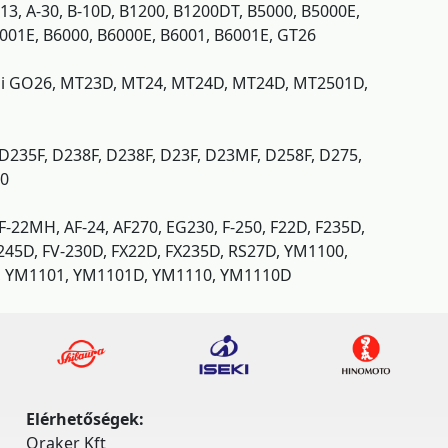
13, A-30, B-10D, B1200, B1200DT, B5000, B5000E,
001E, B6000, B6000E, B6001, B6001E, GT26
hi GO26, MT23D, MT24, MT24D, MT24D, MT2501D,
D235F, D238F, D238F, D23F, D23MF, D258F, D275,
30
-22MH, AF-24, AF270, EG230, F-250, F22D, F235D,
245D, FV-230D, FX22D, FX235D, RS27D, YM1100,
 YM1101, YM1101D, YM1110, YM1110D
Elérhetőségek:
Oraker Kft