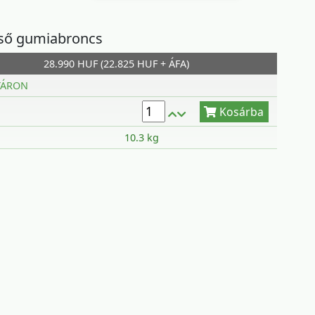
lső gumiabroncs
28.990 HUF (22.825 HUF + ÁFA)
Kosárba
TÁRON
10.3 kg