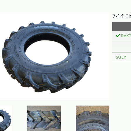
7-14 E
RAK
SÚLY