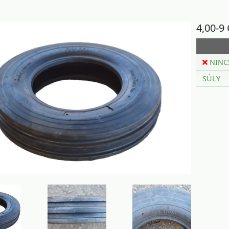
4,00-9
NINC
SÚLY