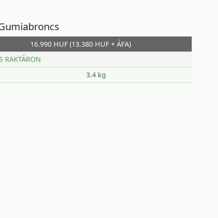
 Gumiabroncs
16.990 HUF (13.380 HUF + ÁFA)
S RAKTÁRON
3.4 kg