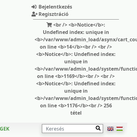
Bejelentkezés
Regisztráció
<br /> <b>Notice</b>:
Undefined index: unique in
<b>/var/www/admin_load/asynx/cart_cou
on line <b>14</b><br /> <br />
<b>Notice</b>: Undefined index:
unique in
<b>/var/www/admin_load/system/functi
on line <b>1169</b><br /> <br />
<b>Notice</b>: Undefined index:
unique in
<b>/var/www/admin_load/system/functi
on line <b>1176</b><br /> 256
tétel
KERESÉS
ÉGEK