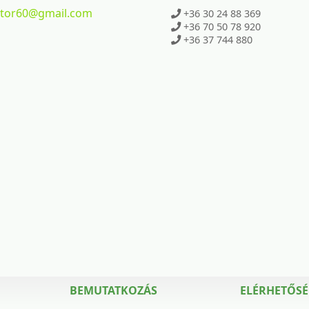
ktor60
@gmail.com
+36 30 24 88 369
+36 70 50 78 920
+36 37 744 880
BEMUTATKOZÁS
ELÉRHETŐS