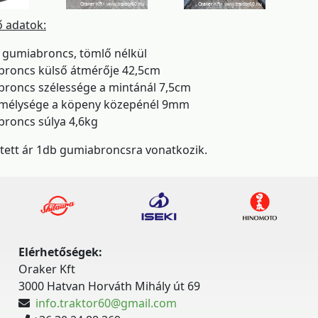
ő adatok:
ű gumiabroncs, tömlő nélkül
broncs külső átmérője 42,5cm
broncs szélessége a mintánál 7,5cm
a mélysége a köpeny közepénél 9mm
broncs súlya 4,6kg
etett ár 1db gumiabroncsra vonatkozik.
Elérhetőségek:
Oraker Kft
3000 Hatvan Horváth Mihály út 69
info.traktor60@gmail.com