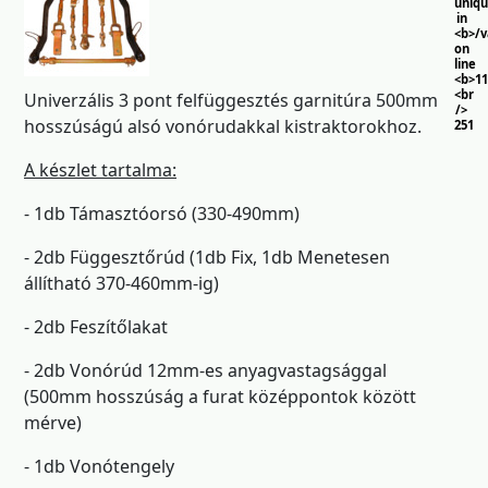
uniq
in
<b>/
on
line
<b>11
<br
Univerzális 3 pont felfüggesztés garnitúra 500mm
/>
hosszúságú alsó vonórudakkal kistraktorokhoz.
251
A készlet tartalma:
- 1db Támasztóorsó (330-490mm)
- 2db Függesztőrúd (1db Fix, 1db Menetesen
állítható 370-460mm-ig)
- 2db Feszítőlakat
- 2db Vonórúd 12mm-es anyagvastagsággal
(500mm hosszúság a furat középpontok között
mérve)
- 1db Vonótengely