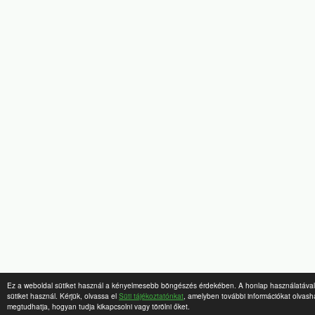
Ez a weboldal sütiket használ a kényelmesebb böngészés érdekében. A honlap használatával 
sütiket használ. Kérjük, olvassa el
Süti tájékoztatónkat
, amelyben további információkat olvashat
megtudhatja, hogyan tudja kikapcsolni vagy törölni őket.