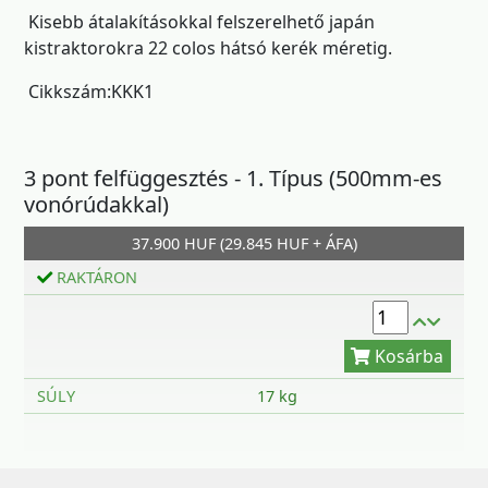
Kisebb átalakításokkal felszerelhető japán
kistraktorokra 22 colos hátsó kerék méretig.
Cikkszám:KKK1
3 pont felfüggesztés - 1. Típus (500mm-es
vonórúdakkal)
Kosárba
37.900 HUF (29.845 HUF + ÁFA)
RAKTÁRON
SÚLY
17 kg