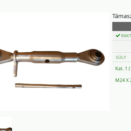
Támasz
RAK
SÚLY
Kat. 1 
M24 X 