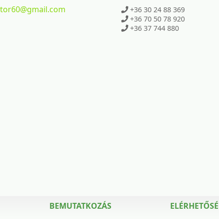
ktor60
@gmail.com
+36 30 24 88 369
+36 70 50 78 920
+36 37 744 880
BEMUTATKOZÁS
ELÉRHETŐS