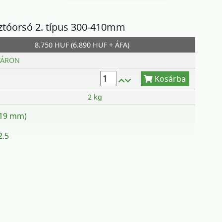
tóorsó 2. típus 300-410mm
8.750 HUF (6.890 HUF + ÁFA)
Kosárba
TÁRON
2 kg
(19 mm)
2.5