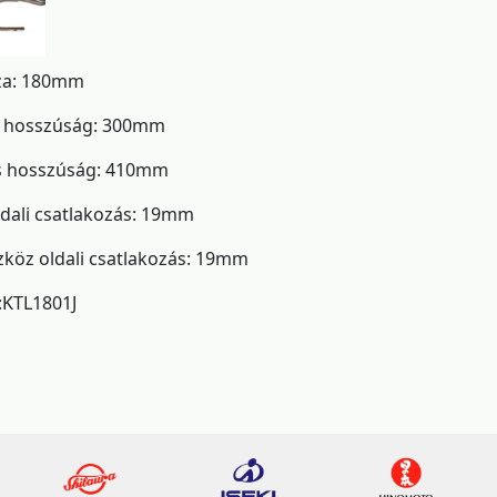
za: 180mm
s hosszúság: 300mm
s hosszúság: 410mm
ldali csatlakozás: 19mm
köz oldali csatlakozás: 19mm
:KTL1801J