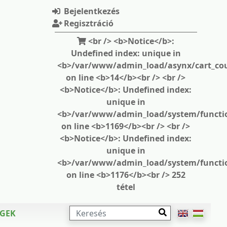
Bejelentkezés
Regisztráció
<br /> <b>Notice</b>:
Undefined index: unique in
<b>/var/www/admin_load/asynx/cart_cou
on line <b>14</b><br /> <br />
<b>Notice</b>: Undefined index:
unique in
<b>/var/www/admin_load/system/functi
on line <b>1169</b><br /> <br />
<b>Notice</b>: Undefined index:
unique in
<b>/var/www/admin_load/system/functi
on line <b>1176</b><br /> 252
tétel
KERESÉS
ÉGEK