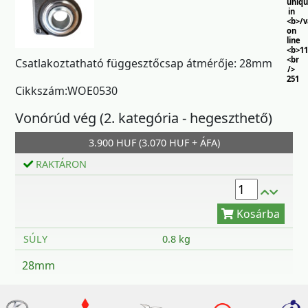
uniq
in
<b>/
on
line
<b>11
<br
Csatlakoztatható függesztőcsap átmérője: 28mm
/>
251
Cikkszám:WOE0530
Vonórúd vég (2. kategória - hegeszthető)
3.900 HUF (3.070 HUF + ÁFA)
RAKTÁRON
Kosárba
SÚLY
0.8 kg
28mm