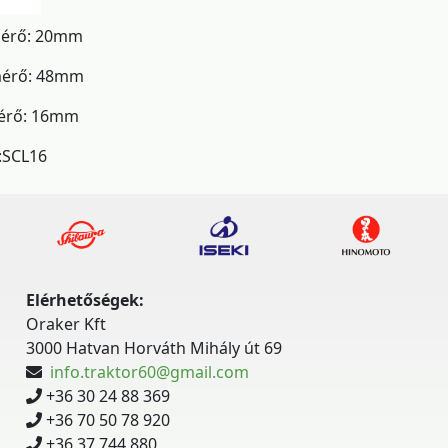
mérő: 20mm
mérő: 48mm
érő: 16mm
:SCL16
Elérhetőségek:
Oraker Kft
3000 Hatvan Horváth Mihály út 69
info.traktor60@gmail.com
+36 30 24 88 369
+36 70 50 78 920
+36 37 744 880