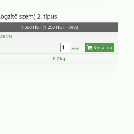
Rögzítő szem) 2. típus
1.590 HUF (1.250 HUF + ÁFA)
Kosárba
TÁRON
0.2 kg