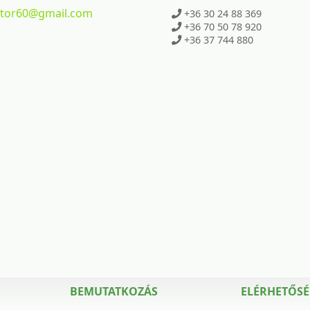
ktor60
@gmail.com
+36 30 24 88 369
+36 70 50 78 920
+36 37 744 880
BEMUTATKOZÁS
ELÉRHETŐS