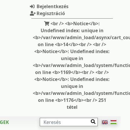
Bejelentkezés
Regisztráció
<br /> <b>Notice</b>:
Undefined index: unique in
<b>/var/www/admin_load/asynx/cart_cou
on line <b>14</b><br /> <br />
<b>Notice</b>: Undefined index:
unique in
<b>/var/www/admin_load/system/functi
on line <b>1169</b><br /> <br />
<b>Notice</b>: Undefined index:
unique in
<b>/var/www/admin_load/system/functi
on line <b>1176</b><br /> 251
tétel
KERESÉS
ÉGEK