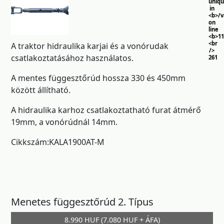
uniq
in
<b>/
on
line
<b>11
<br
A traktor hidraulika karjai és a vonórudak
/>
csatlakoztatásához használatos.
261
A mentes függesztőrúd hossza 330 és 450mm
között állítható.
A hidraulika karhoz csatlakoztatható furat átmérő
19mm, a vonórúdnál 14mm.
Cikkszám:KALA1900AT-M
Menetes függesztőrúd 2. Típus
8.990 HUF (7.080 HUF + ÁFA)