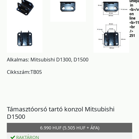
uniq
in
<b>/
on
line
<b>11
<br
/>
251
Alkalmas: Mitsubishi D1300, D1500
Cikkszám:TB05
Támasztóorsó tartó konzol Mitsubishi
D1500
6.990 HUF (5.505 HUF + ÁFA)
Kosárba
RAKTÁRON