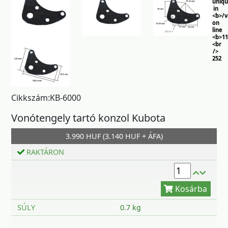
uniq
in
<b>/
on
line
<b>11
<br
/>
252
Cikkszám:KB-6000
Vonótengely tartó konzol Kubota
3.990 HUF (3.140 HUF + ÁFA)
Kosárba
RAKTÁRON
SÚLY
0.7 kg