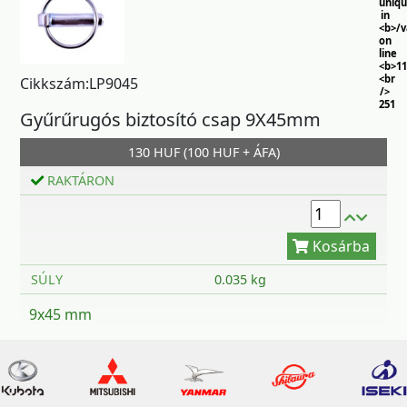
uniq
in
<b>/
on
line
<b>11
<br
Cikkszám:LP9045
/>
251
Gyűrűrugós biztosító csap 9X45mm
130 HUF (100 HUF + ÁFA)
RAKTÁRON
Kosárba
SÚLY
0.035 kg
9x45 mm