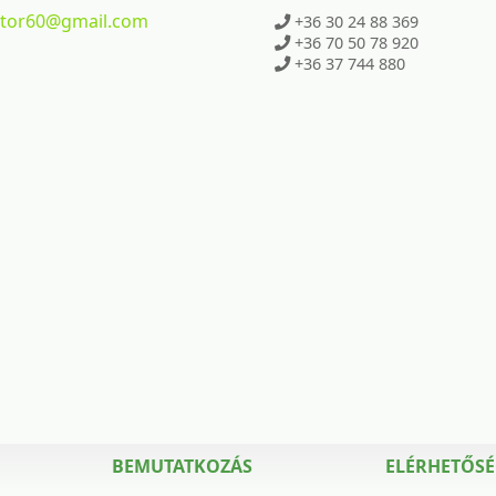
ktor60
@gmail.com
+36 30 24 88 369
+36 70 50 78 920
+36 37 744 880
BEMUTATKOZÁS
ELÉRHETŐS