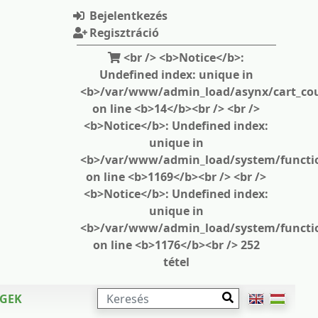
Bejelentkezés
Regisztráció
<br /> <b>Notice</b>:
Undefined index: unique in
<b>/var/www/admin_load/asynx/cart_cou
on line <b>14</b><br /> <br />
<b>Notice</b>: Undefined index:
unique in
<b>/var/www/admin_load/system/functi
on line <b>1169</b><br /> <br />
<b>Notice</b>: Undefined index:
unique in
<b>/var/www/admin_load/system/functi
on line <b>1176</b><br /> 252
tétel
KERESÉS
ÉGEK