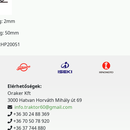
g: 2mm
ág: 50mm
:HP20051
Elérhetőségek:
Oraker Kft
3000 Hatvan Horváth Mihály út 69
info.traktor60@gmail.com
+36 30 24 88 369
+36 70 50 78 920
+36 37 744 880