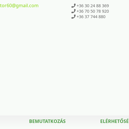
ktor60
@gmail.com
+36 30 24 88 369
+36 70 50 78 920
+36 37 744 880
BEMUTATKOZÁS
ELÉRHETŐS