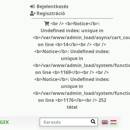
Bejelentkezés
Regisztráció
<br /> <b>Notice</b>:
Undefined index: unique in
<b>/var/www/admin_load/asynx/cart_cou
on line <b>14</b><br /> <br />
<b>Notice</b>: Undefined index:
unique in
<b>/var/www/admin_load/system/functi
on line <b>1169</b><br /> <br />
<b>Notice</b>: Undefined index:
unique in
<b>/var/www/admin_load/system/functi
on line <b>1176</b><br /> 252
tétel
KERESÉS
ÉGEK