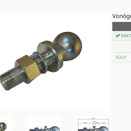
Vonó
RAK
SÚLY