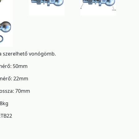
a szerelhető vonógömb.
mérő: 50mm
mérő: 22mm
hossza: 70mm
,8kg
:TB22