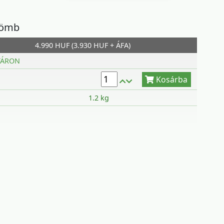
gömb
4.990 HUF (3.930 HUF + ÁFA)
Kosárba
TÁRON
1.2 kg