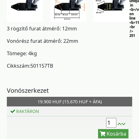
uniq
in
<b>/
on
line
<b>11
<br
3 rögzítő furat átmérő: 12mm
/>
251
Vonórész furat átmérő: 22mm
Tömege: 4kg
Cikkszám:501157TB
Vonószerkezet
19.900 HUF (15.670 HUF + ÁFA)
Kosárba
RAKTÁRON