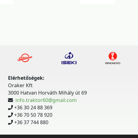
Elérhetőségek:
Oraker Kft
3000 Hatvan Horváth Mihály út 69
info.traktor60@gmail.com
+36 30 24 88 369
+36 70 50 78 920
+36 37 744 880