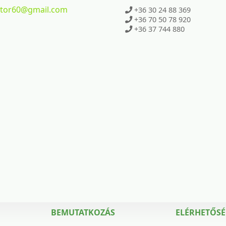
ktor60
@gmail.com
+36 30 24 88 369
+36 70 50 78 920
+36 37 744 880
BEMUTATKOZÁS
ELÉRHETŐS