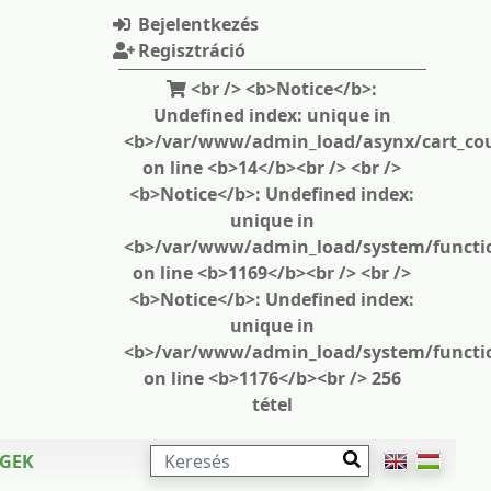
Bejelentkezés
Regisztráció
<br /> <b>Notice</b>:
Undefined index: unique in
<b>/var/www/admin_load/asynx/cart_cou
on line <b>14</b><br /> <br />
<b>Notice</b>: Undefined index:
unique in
<b>/var/www/admin_load/system/functi
on line <b>1169</b><br /> <br />
<b>Notice</b>: Undefined index:
unique in
<b>/var/www/admin_load/system/functi
on line <b>1176</b><br /> 256
tétel
KERESÉS
ÉGEK