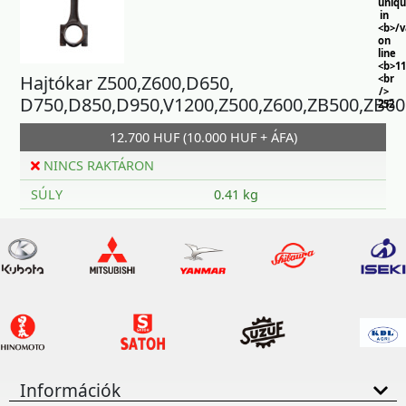
uniq
in
<b>/
on
line
<b>11
Hajtókar Z500,Z600,D650,
<br
/>
D750,D850,D950,V1200,Z500,Z600,ZB500,ZB60
252
12.700 HUF (10.000 HUF + ÁFA)
NINCS RAKTÁRON
SÚLY
0.41 kg
Információk