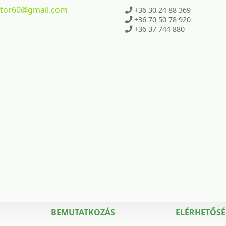
ktor60
@gmail.com
+36 30 24 88 369
+36 70 50 78 920
+36 37 744 880
BEMUTATKOZÁS
ELÉRHETŐS