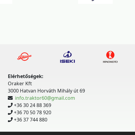
Elérhetőségek:
Oraker Kft
3000 Hatvan Horváth Mihály út 69
info.traktor60@gmail.com
+36 30 24 88 369
+36 70 50 78 920
+36 37 744 880