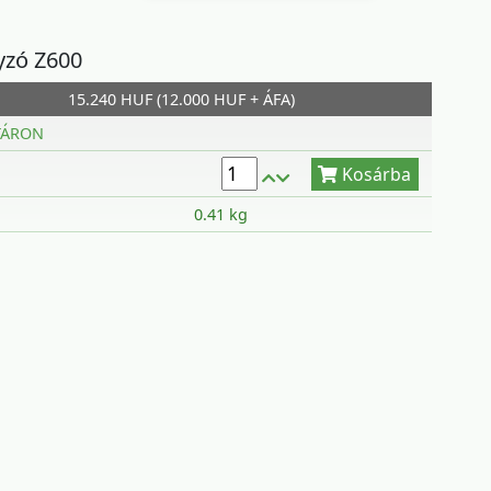
yzó Z600
15.240 HUF (12.000 HUF + ÁFA)
Kosárba
TÁRON
0.41 kg