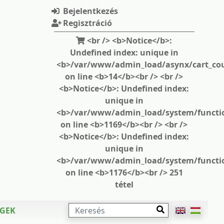
Bejelentkezés
Regisztráció
<br /> <b>Notice</b>:
Undefined index: unique in
<b>/var/www/admin_load/asynx/cart_cou
on line <b>14</b><br /> <br />
<b>Notice</b>: Undefined index:
unique in
<b>/var/www/admin_load/system/functi
on line <b>1169</b><br /> <br />
<b>Notice</b>: Undefined index:
unique in
<b>/var/www/admin_load/system/functi
on line <b>1176</b><br /> 251
tétel
KERESÉS
ÉGEK