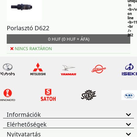
uniq
in
<b>/
on
line
<b>11
Porlasztó D622
<br
/>
262
0 HUF (0 HUF + ÁFA)
NINCS RAKTÁRON
Információk
Elérhetőségek
Nyitvatartás