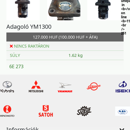
uniq
in
<b>/
on
line
<b>11
Adagoló YM1300
<br
/>
251
127.000 HUF (100.000 HUF + ÁFA)
NINCS RAKTÁRON
SÚLY
1.62 kg
6E 273
Információk