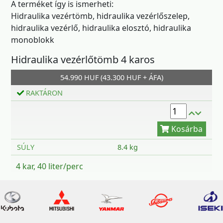
A terméket így is ismerheti:
Hidraulika vezértömb, hidraulika vezérlőszelep,
hidraulika vezérlő, hidraulika elosztó, hidraulika
monoblokk
Hidraulika vezérlőtömb 4 karos
Kosárba
54.990 HUF (43.300 HUF + ÁFA)
RAKTÁRON
SÚLY
8.4 kg
4 kar, 40 liter/perc