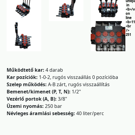
uniq
in
<b>/
on
line
<b>11
<br
/>
251
Működtető kar:
4 darab
Kar pozíciók:
1-0-2, rugós visszaállás 0 pozícióba
Szelep működés:
A-B zárt, rugós visszaállítás
Bemenet/kimenet (P, T, N):
1/2"
Vezérlő portok (A, B):
3/8"
Üzemi nyomás:
250 bar
Névleges áramlási sebesség:
40 liter/perc